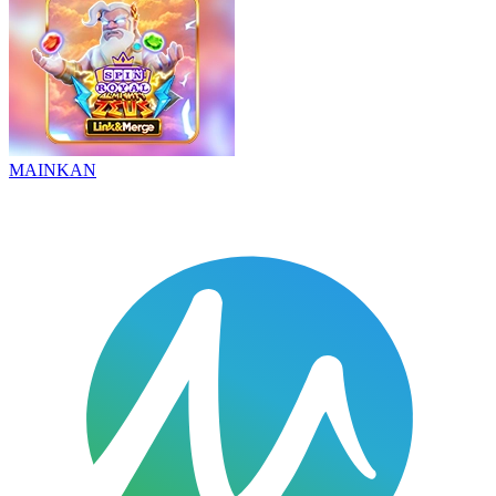
MAINKAN