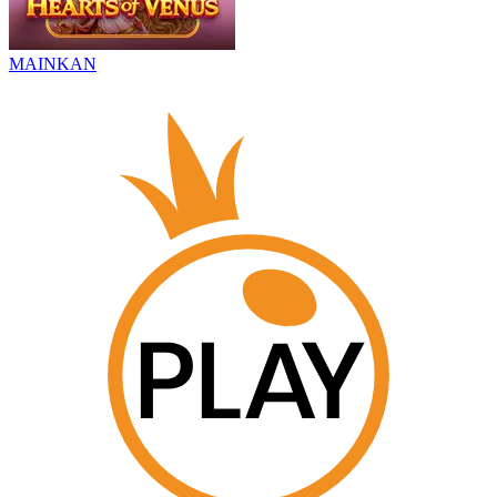
MAINKAN