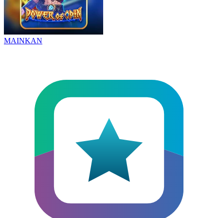
MAINKAN