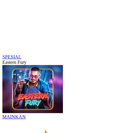
SPESIAL
Eastern Fury
MAINKAN