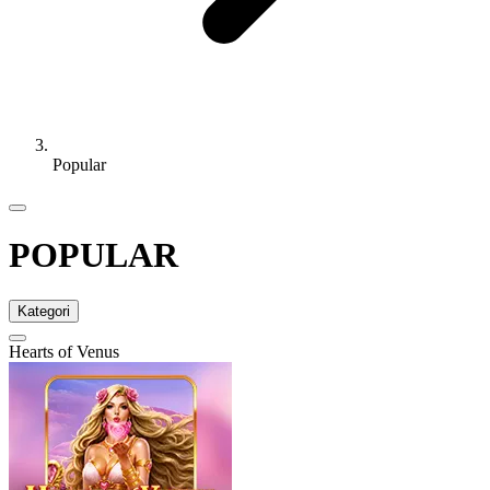
Popular
POPULAR
Kategori
Hearts of Venus