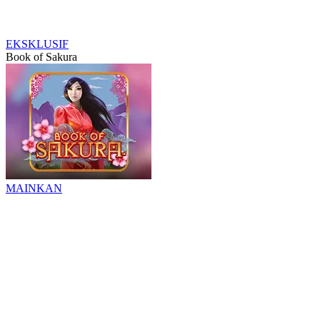
EKSKLUSIF
Book of Sakura
MAINKAN