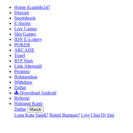
Home iGamble247
Deposit
Sportsbook
E-Sports
Live Casino
Slot Games
IDN E-Lottery
POKER
ARCADE
Togel
RTP Slots
Link Alternatif
Promosi
Bolatangkas
Withdraw
Daftar
Download Android
Referral
Hubungi Kami
Daftar
Masuk
Lupa Kata Sandi?
Butuh Bantuan?
Live Chat Di Sini