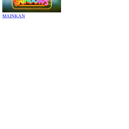
MAINKAN