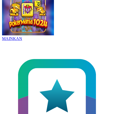
MAINKAN