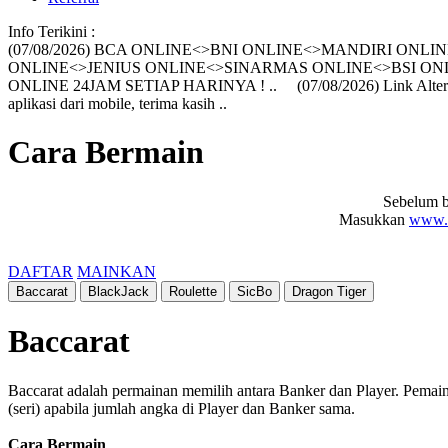
Info Terikini :
(07/08/2026)
BCA ONLINE<>BNI ONLINE<>MANDIRI ONLI
ONLINE<>JENIUS ONLINE<>SINARMAS ONLINE<>BSI O
ONLINE 24JAM SETIAP HARINYA ! ..
(07/08/2026)
Link Alte
aplikasi dari mobile, terima kasih ..
Cara Bermain
Sebelum b
Masukkan
www.
DAFTAR
MAINKAN
Baccarat
BlackJack
Roulette
SicBo
Dragon Tiger
Baccarat
Baccarat adalah permainan memilih antara Banker dan Player. Pemain 
(seri) apabila jumlah angka di Player dan Banker sama.
Cara Bermain