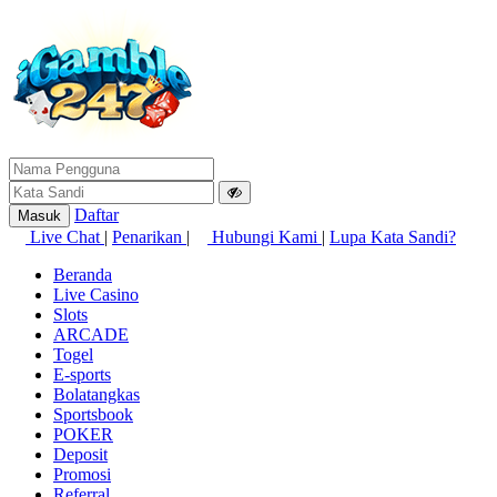
Daftar
Masuk
Live Chat
|
Penarikan
|
Hubungi Kami
|
Lupa Kata Sandi?
Beranda
Live Casino
Slots
ARCADE
Togel
E-sports
Bolatangkas
Sportsbook
POKER
Deposit
Promosi
Referral