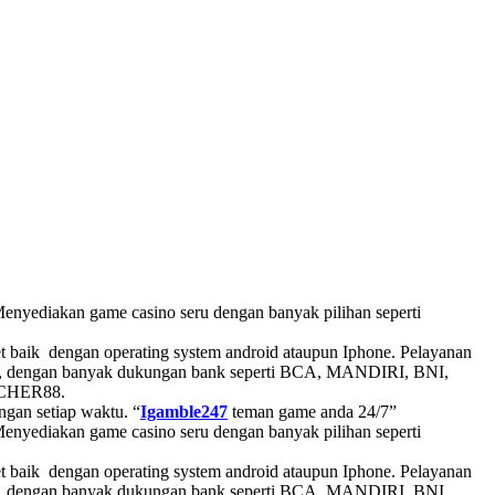
Menyediakan game casino seru dengan banyak pilihan seperti
et baik dengan operating system android ataupun Iphone. Pelayanan
as, dengan banyak dukungan bank seperti BCA, MANDIRI, BNI,
CHER88.
gan setiap waktu. “
Igamble247
teman game anda 24/7”
Menyediakan game casino seru dengan banyak pilihan seperti
et baik dengan operating system android ataupun Iphone. Pelayanan
as, dengan banyak dukungan bank seperti BCA, MANDIRI, BNI,