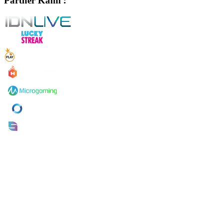
Partner Kami :