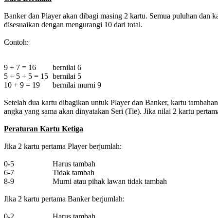
Banker dan Player akan dibagi masing 2 kartu. Semua puluhan dan kartu
disesuaikan dengan mengurangi 10 dari total.
Contoh:
9 + 7 = 16
bernilai 6
5 + 5 + 5 = 15
bernilai 5
10 + 9 = 19
bernilai murni 9
Setelah dua kartu dibagikan untuk Player dan Banker, kartu tambahan
angka yang sama akan dinyatakan Seri (Tie). Jika nilai 2 kartu perta
Peraturan Kartu Ketiga
Jika 2 kartu pertama Player berjumlah:
0-5
Harus tambah
6-7
Tidak tambah
8-9
Murni atau pihak lawan tidak tambah
Jika 2 kartu pertama Banker berjumlah:
0-2
Harus tambah