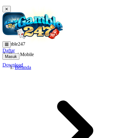
✕
igamble247
Daftar
Aplikasi Mobile
Masuk
Download
Beranda