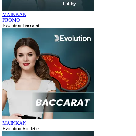
MAINKAN
PROMO
Evolution Baccarat
MAINKAN
Evolution Roulette