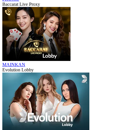
Baccarat Live Proxy
MAINKAN
Evolution Lobby