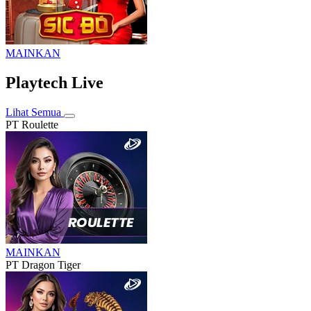
MAINKAN
Playtech Live
Lihat Semua
PT Roulette
MAINKAN
PT Dragon Tiger