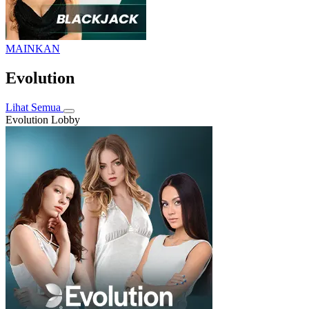
MAINKAN
Evolution
Lihat Semua
Evolution Lobby