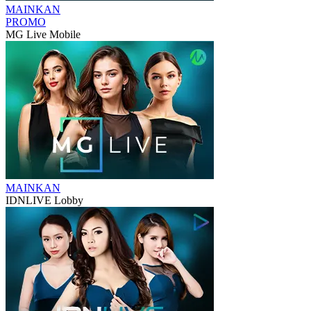
MAINKAN
PROMO
MG Live Mobile
MAINKAN
IDNLIVE Lobby