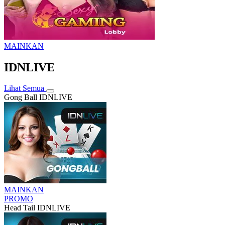
MAINKAN
IDNLIVE
Lihat Semua
Gong Ball IDNLIVE
MAINKAN
PROMO
Head Tail IDNLIVE