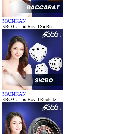
MAINKAN
SBO Casino Royal SicBo
MAINKAN
SBO Casino Royal Roulette