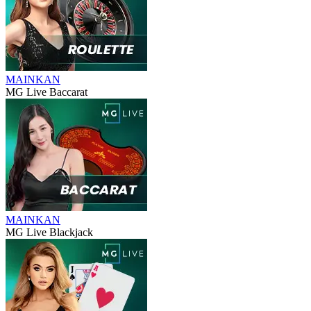
MAINKAN
MG Live Baccarat
MAINKAN
MG Live Blackjack