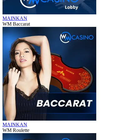
MAINKAN
WM Baccarat
MAINKAN
WM Roulette