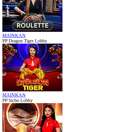
MAINKAN
PP Dragon Tiger Lobby
MAINKAN
PP Sicbo Lobby