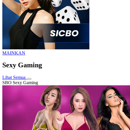
MAINKAN
Sexy Gaming
Lihat Semua
SBO Sexy Gaming