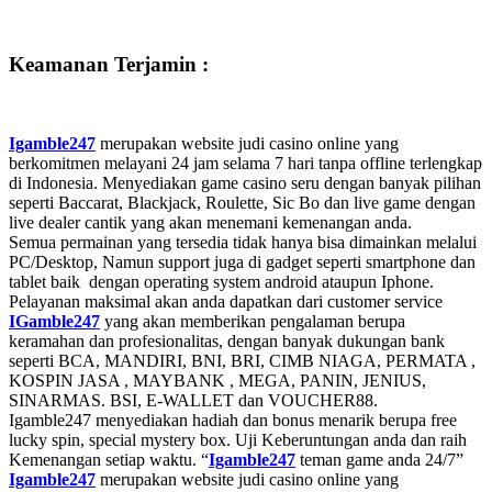
Keamanan Terjamin :
Igamble247
merupakan website judi casino online yang
berkomitmen melayani 24 jam selama 7 hari tanpa offline terlengkap
di Indonesia. Menyediakan game casino seru dengan banyak pilihan
seperti Baccarat, Blackjack, Roulette, Sic Bo dan live game dengan
live dealer cantik yang akan menemani kemenangan anda.
Semua permainan yang tersedia tidak hanya bisa dimainkan melalui
PC/Desktop, Namun support juga di gadget seperti smartphone dan
tablet baik dengan operating system android ataupun Iphone.
Pelayanan maksimal akan anda dapatkan dari customer service
IGamble247
yang akan memberikan pengalaman berupa
keramahan dan profesionalitas, dengan banyak dukungan bank
seperti BCA, MANDIRI, BNI, BRI, CIMB NIAGA, PERMATA ,
KOSPIN JASA , MAYBANK , MEGA, PANIN, JENIUS,
SINARMAS. BSI, E-WALLET dan VOUCHER88.
Igamble247 menyediakan hadiah dan bonus menarik berupa free
lucky spin, special mystery box. Uji Keberuntungan anda dan raih
Kemenangan setiap waktu. “
Igamble247
teman game anda 24/7”
Igamble247
merupakan website judi casino online yang