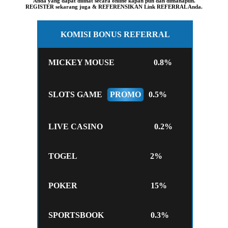
Anda yang dapat dilihat secara online kapan pun dan dimanapun.
REGISTER sekarang juga & REFERENSIKAN Link REFERRAL Anda.
KOMISI BONUS REFERRAL
MICKEY MOUSE
0.8%
SLOTS GAME
PROMO
0.5%
LIVE CASINO
0.2%
TOGEL
2%
POKER
15%
SPORTSBOOK
0.3%