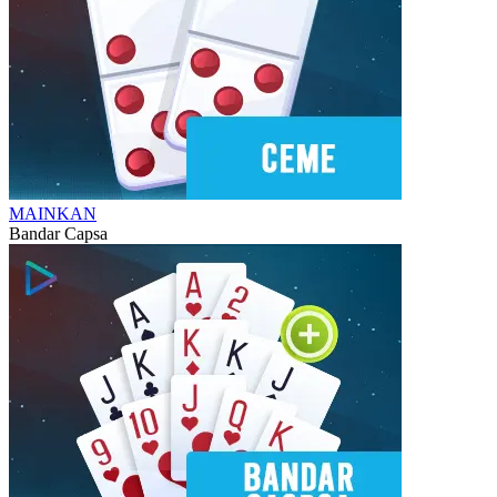
MAINKAN
Bandar Capsa