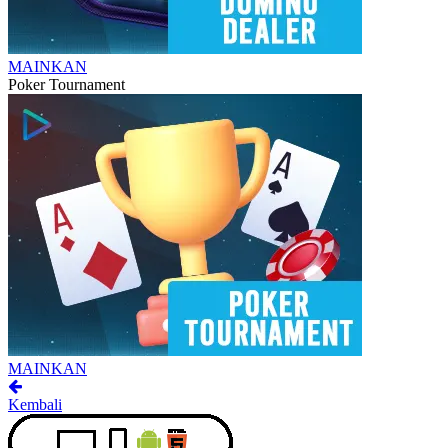
MAINKAN
Poker Tournament
MAINKAN
Kembali