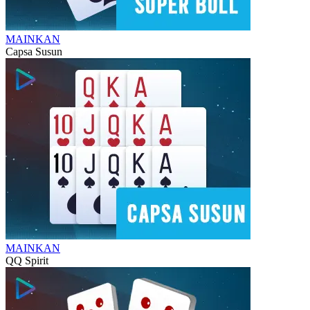
MAINKAN
Capsa Susun
MAINKAN
QQ Spirit