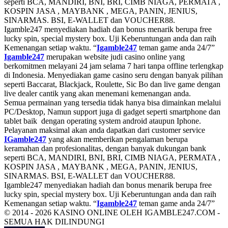
seperti BCA, MANDIRI, BNI, BRI, CIMB NIAGA, PERMATA ,
KOSPIN JASA , MAYBANK , MEGA, PANIN, JENIUS,
45
Bonus Free Chip 500,000
SINARMAS. BSI, E-WALLET dan VOUCHER88.
Igamble247 menyediakan hadiah dan bonus menarik berupa free
lucky spin, special mystery box. Uji Keberuntungan anda dan raih
Kemenangan setiap waktu. “
Igamble247
teman game anda 24/7”
46
Bonus Free Chip 450,000
Igamble247
merupakan website judi casino online yang
berkomitmen melayani 24 jam selama 7 hari tanpa offline terlengkap
di Indonesia. Menyediakan game casino seru dengan banyak pilihan
seperti Baccarat, Blackjack, Roulette, Sic Bo dan live game dengan
live dealer cantik yang akan menemani kemenangan anda.
47
Bonus Free Chip 400,000
Semua permainan yang tersedia tidak hanya bisa dimainkan melalui
PC/Desktop, Namun support juga di gadget seperti smartphone dan
tablet baik dengan operating system android ataupun Iphone.
Pelayanan maksimal akan anda dapatkan dari customer service
IGamble247
yang akan memberikan pengalaman berupa
48
Bonus Free Chip 350,000
keramahan dan profesionalitas, dengan banyak dukungan bank
seperti BCA, MANDIRI, BNI, BRI, CIMB NIAGA, PERMATA ,
KOSPIN JASA , MAYBANK , MEGA, PANIN, JENIUS,
SINARMAS. BSI, E-WALLET dan VOUCHER88.
Igamble247 menyediakan hadiah dan bonus menarik berupa free
49
Bonus Free Chip 300,000
lucky spin, special mystery box. Uji Keberuntungan anda dan raih
Kemenangan setiap waktu. “
Igamble247
teman game anda 24/7”
© 2014 - 2026 KASINO ONLINE OLEH IGAMBLE247.COM -
SEMUA HAK DILINDUNGI