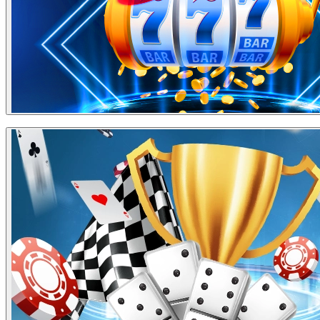
5.000.000 = 8 Kupon
Turnover/Rollingan bermain : Lebih dari > Rp. 5.000.001
Nominal
Kemenangan Slots
= 12 Kupon
Bonus
Scater atau Buy
Free Spin
Turnover/Rollingan bermain : Rp. 6.000.000 - Rp.
> Rp 50,000,000
Rp 300,000
10.799.999 = 1 Kupon
Tebak Nomor 1 Bola
Turnover/Rollingan bermain : Rp. 10.800.000 - Rp.
Tebak Nomor 2 Bola
15.999.999 = 2 Kupon
Tebak Nomor 3 Bola
Turnover/Rollingan bermain : Rp. 16.000.000 - Rp.
Tebak Nomor 4 Bola
21.799.999 = 3 Kupon
Tebak Nomor 5 Bola
> Rp 25,000,000
Rp 200,000
Turnover/Rollingan bermain : Rp. 21.800.000 - Rp.
Tebak Nomor 6 Bola
27.199.999 = 4 Kupon
Tebak Nomor 7 Bola
Turnover/Rollingan bermain : Lebih dari > Rp. 27.199.999 =
Buy
Bonus
Minimal
5 Kupon
Free
Cash
Kekalahan
> Rp 10,000,000
Spin
Rp 100,000
Back
*Note
Contoh :
> Rp 5,000,000
Murni
Rp 50,000
<
buy free
7%