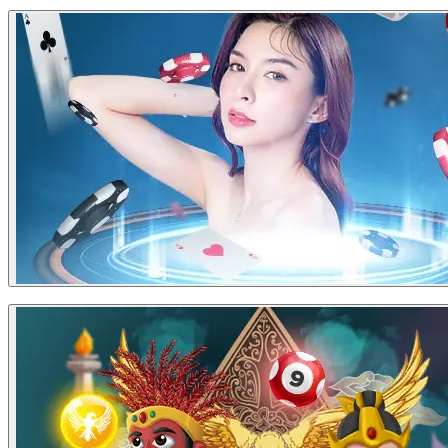
Kami Memberikan Bonus Special Mystery Box Untuk Para Member Aktif
Dan Setia Setiap Hari
9
Xiaomi 15T Pro
Sabtu Dan Minggu berhadiah UANG TUNAI!
E. FRIDAY MANIA
Pilih Salah Satu Kotaknya, Dan Dapatkan Hadiahnya!
1. apabila pemain beli free spin pertama 552.000 dan kemenangan balik dari
free spin sebesar 128.000 , pemain murni KALAH dari beli free spin 424.000
Hanya dengan aktif bermain di iGamble247 Pada hari Jumat s/d Kamis dan
10
Galaxy A56 5G
Memiliki Tiket Free Lucky Spin di hari Sabtu - Jumat, Mini Games Spesial
pemain beli free spin kedua 552.000 dan kemenangan dari free spin sebesar
Mystery Box akan secara otomatis terbuka di hari Sabtu dan Minggu.
382.000 , pemain murni KALAH dari beli free spin 170.000
Ini adalah Promosi cuma-cuma dari iGamble247, Tidak di PUNGUT
kekalahan beli free spin pertama dan kedua bisa di akumulasi ( 424.000 +
F. SATURDAY NIGHT FEVER
BIAYA!! GRATIS!!
170.000 ) = 594.000 dan seterus nya bisa di akumulasi sebelum melakukan
11
INFINIX XPAD GT
claim
Aktif Dan Terus Bermain di iGamble247, Dapatkan Bonus Bonus Special
Dari iGamble247!
jika pemain melakukan claim pertama dengan total kekalahan murni buy spin
594.000 maka bonus yg di berikan 594.000 x 2% = 11.880
*NOTE :
12
POCO X7 Pro 5G
- Untuk mendapatkan BINTANG MYSTERY BOX anda diharuskan
G. SUNDAY VIP
Syarat & Ketentuan
:
mencapai TURNOVER yang Telah ditentukan setiap hari .
2. apabila pemain beli free spin 1.854.000 dan kemenangan balik dari free spin
sebesar 558.000 maka murni KALAH dari beli free spin 1.296.000
- Jika Anda Mendapatkan Tiket Pada Hari Sabtu Dan Minggu, Tiket
13
Realme 15 8GB+10GB
*Syarat & Ketentuan berlaku.
Tersebut Berlaku 1x24 Jam. ( tidak dapat di gunakan di hari berikutnya)
pemain beli free spin 552.000 dan kemenangan balik dari free spin sebesar
996.000 maka murni MENANG dari beli free spin 444.000