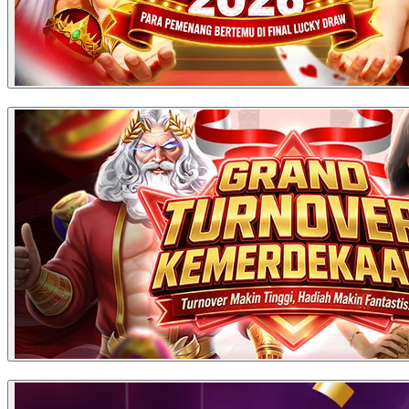
MERDEKA LUCKYDRAW FESTIVAL OF
CHAMPIONS 2026
Total
Total
Rank
Hadiah
Pemenang
Hadiah
Rp
Rp
1
1
3.000.000
3.000.000
Rp
Rp
2 - 3
2
2.500.000
5.000.000
Rp
Rp
4 - 5
2
GRAND TURNOVER KEMERDEKAAN
2.000.000
4.000.000