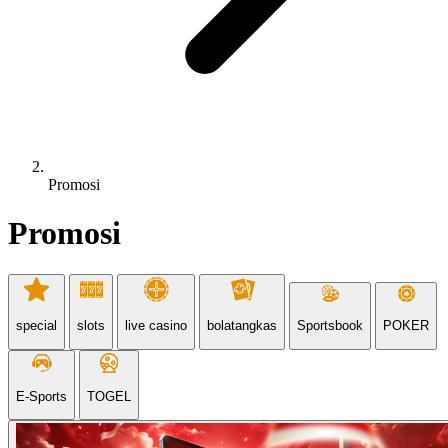
Promosi
Promosi
special
slots
live casino
bolatangkas
Sportsbook
POKER
E-Sports
TOGEL