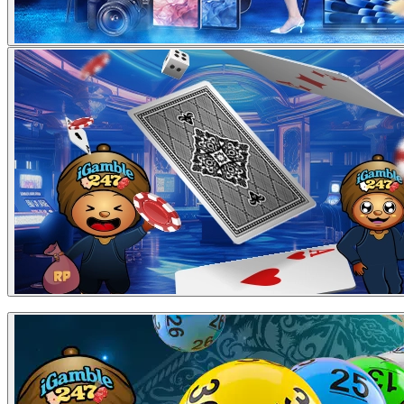
Hadiah Periode Ke 1, 2, 3
JUARA
HADIAH
BONUS FREE CHIP
1
3.000.000
Kupon Big or Small
BONUS FREE CHIP
2
2.500.000