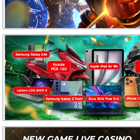
mulai tanggal 9 Maret
2026
.
161 - 260
Rp 25.000
100
21 - 35
Rp 500.000
15
2.500.000
7.500.000
Event ini GRATIS tanpa di pungut biaya apapun.
Untuk Pemenang wajib mengisi form Claim yang tersedia di
dalam menu BONUS, Form Claim akan hilang dalam kurun
Rp
Rp
TOTAL
260
36 - 55
Rp 250.000
20
waktu
3
x24 setelah event ini berakhir.
42.000.000
5.000.000
Jika lewat
3
x24 jam setelah menang Merchandise di Lucky
Spin dan member tidak melakukan Claim di menu BONUS
BONUS FREE SPIN 20X SETIAP DEPOSIT MIN 200K
maka bonus tersebut HANGUS.
Rp
56 - 80
Rp 200.000
25
Pemenang Merchandise di wajibkan melakukan pengisian
5.000.000
data pengiriman dengan lengkap dan benar sesuai KTP (
MERDEKA LUCKYDRAW FESTIVAL OF
VALID ) untuk pengiriman Merchandise.
CHAMPIONS 2026 berlaku untuk semua pemain yang telah
Pengiriman Merchandise akan di kirimkan paling lambat 14
Rp
memenuhi syarat sebagai pemenang pada Turnamen Turnover
81 - 110
Rp 175.000
30
hari kerja setelah member melakukan claim (Tergantung
5.250.000
periode sebelumnya.
Kondisi Stock Barang & Jasa pengiriman).
Segala bentuk
Pemenang akan dipilih dari pemain yang telah menjadi
keterlambatan dalam proses pengiriman diluar tanggung
pemenang pada Turnamen Turnover periode sebelumnya.
Rp
jawab pihak Kami.)
Pengundian akan dilakukan secara LIVE pada 19 Agustus
111 - 150
Rp 150.000
40
6.000.000
Bonus akan dibatalkan apabila terdapat melakukan Taruhan 2
2026 pukul 20:00 WIB dan dapat disaksikan melalui menu
sisi (safety bet). Dan apabila ditemukan adanya indikasi
KOTAK BONUS, lalu pilih MERDEKA LUCKYDRAW
kecurangan, Bonus Hunter, dan Kesamaan IP maka Kami
FESTIVAL OF CHAMPIONS 2026.
Rp
berhak menarik bonus yang telah diberikan.
Total 260 pemain akan menajadi pemenang pada Event ini.
151 - 200
Rp 125.000
50
6.250.000
Kami berhak untuk mengubah, menolak, membatalkan atau
Hadiah akan dikirim secara otomatis ke akun pemenang
menutup semua promosi sesuai dengan ketentuan yang
maksimal 1 jam setelah acara LIVE berakhir.
berlaku tanpa ada pemberitahuan sebelumnya.
KAMI berhak untuk memodifikasi, mengubah,
Rp
Keputusan kami untuk promo ini adalah Mutlak dan tidak
201 - 300
Rp 100.000
100
menghentikan, atau mengakhiri promosi ini sewaktu-waktu
10.000.000
dapat di Ganggu Gugat.
dengan atau tanpa pemberitahuan sebelumnya.