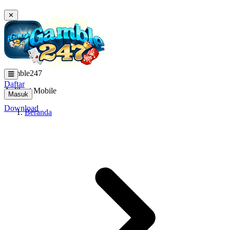
✕
igamble247
Daftar
Aplikasi Mobile
Masuk
Download
Beranda