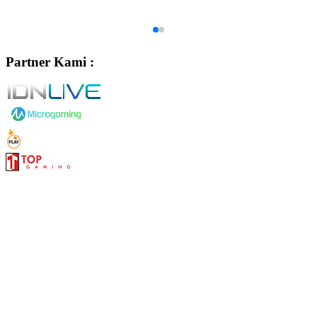
24
Bonus Free Chip 1,800,000
Partner Kami :
25
Bonus Free Chip 1,700,000
26
Bonus Free Chip 1,600,000
27
Bonus Free Chip 1,500,000
28
Bonus Free Chip 1,400,000
29
Bonus Free Chip 1,300,000