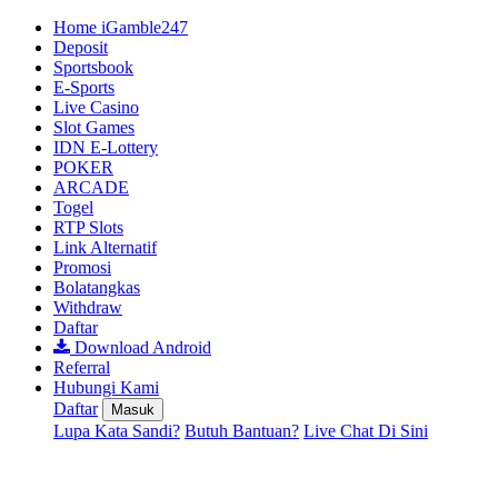
Home iGamble247
Deposit
Sportsbook
E-Sports
Live Casino
Slot Games
IDN E-Lottery
POKER
ARCADE
Togel
RTP Slots
Link Alternatif
Promosi
Bolatangkas
Withdraw
Daftar
Download Android
Referral
Hubungi Kami
Daftar
Masuk
Lupa Kata Sandi?
Butuh Bantuan?
Live Chat Di Sini