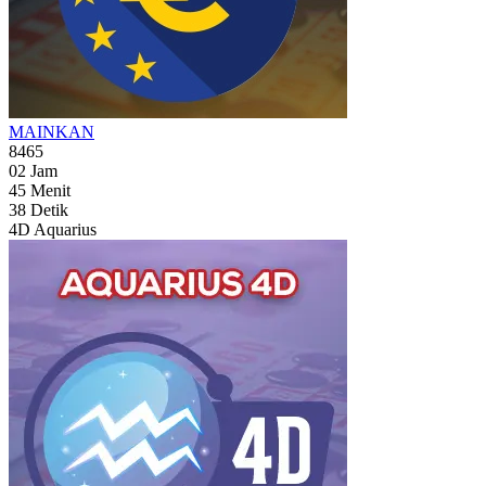
MAINKAN
8465
02
Jam
45
Menit
36
Detik
4D Aquarius