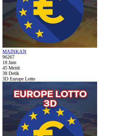
MAINKAN
96267
18
Jam
45
Menit
36
Detik
3D Europe Lotto