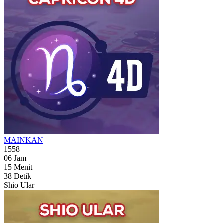
MAINKAN
1558
06
Jam
15
Menit
36
Detik
Shio Ular