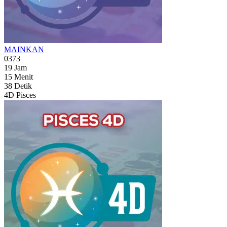
MAINKAN
0373
19
Jam
15
Menit
36
Detik
4D Pisces