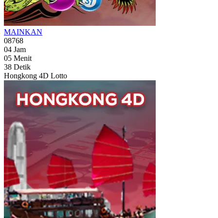
MAINKAN
08768
04
Jam
05
Menit
36
Detik
Hongkong 4D Lotto