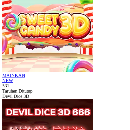
MAINKAN
NEW
531
Taruhan Ditutup
Devil Dice 3D