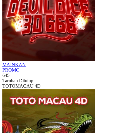
MAINKAN
PROMO
645
Taruhan Ditutup
TOTOMACAU 4D