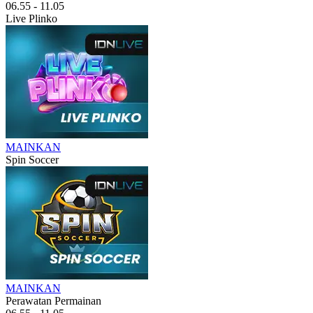
06.55 - 11.05
Live Plinko
MAINKAN
Spin Soccer
MAINKAN
Perawatan Permainan