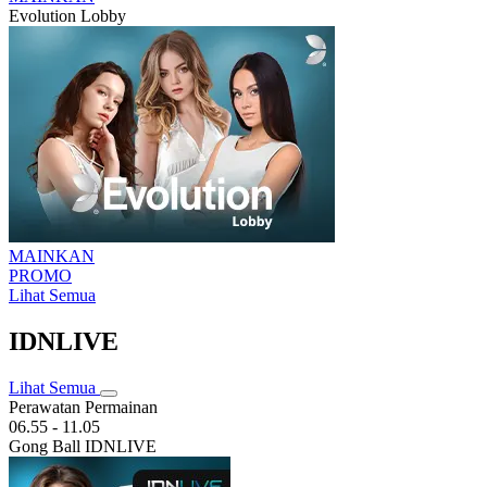
Evolution Lobby
MAINKAN
PROMO
Lihat Semua
IDNLIVE
Lihat Semua
Perawatan Permainan
06.55 - 11.05
Gong Ball IDNLIVE