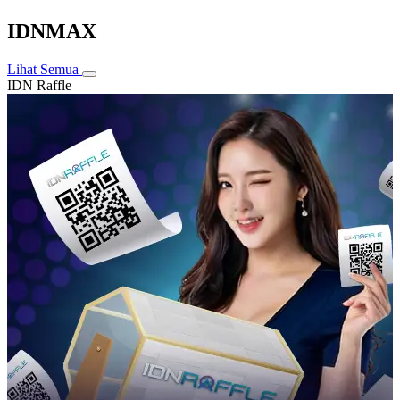
IDNMAX
Lihat Semua
IDN Raffle