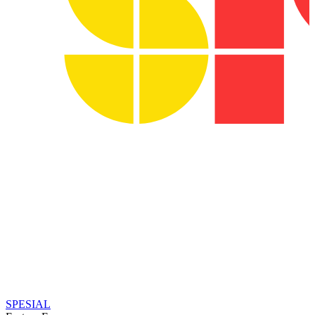
SPESIAL