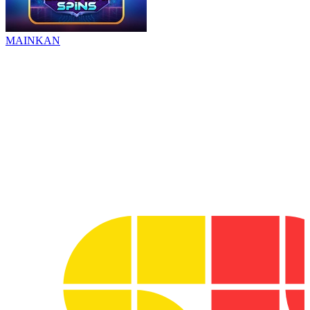
MAINKAN