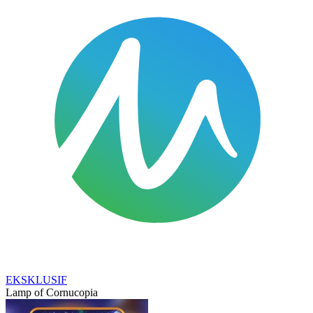
EKSKLUSIF
Lamp of Cornucopia