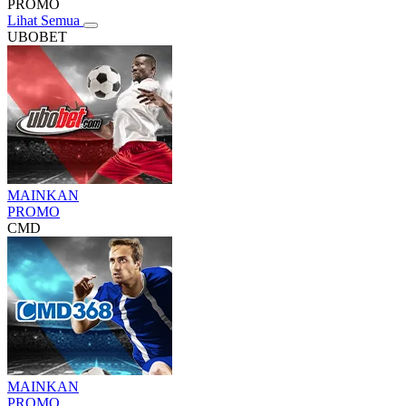
PROMO
Lihat Semua
UBOBET
MAINKAN
PROMO
CMD
MAINKAN
PROMO