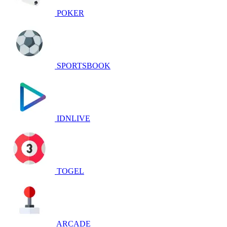
POKER
SPORTSBOOK
IDNLIVE
TOGEL
ARCADE