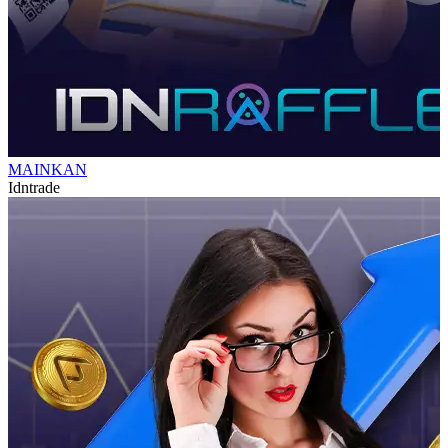
MAINKAN
Idntrade