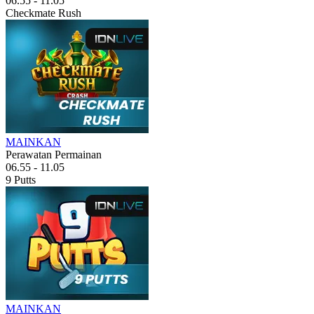
06.55 - 11.05
Checkmate Rush
MAINKAN
Perawatan Permainan
06.55 - 11.05
9 Putts
MAINKAN