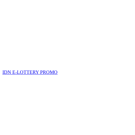
IDN E-LOTTERY
PROMO