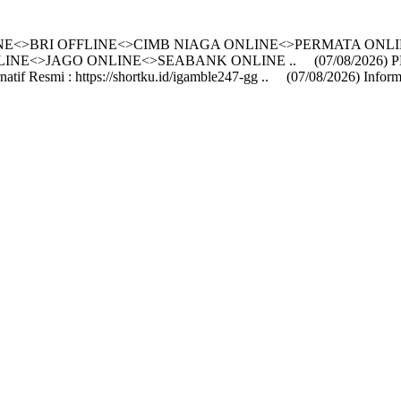
INE<>BRI OFFLINE<>CIMB NIAGA ONLINE<>PERMATA ON
NLINE<>JAGO ONLINE<>SEABANK ONLINE ..
(07/08/2026)
P
rnatif Resmi : https://shortku.id/igamble247-gg ..
(07/08/2026)
Inform