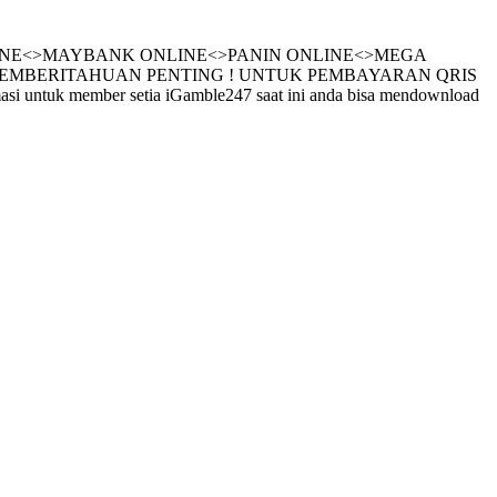
LINE<>MAYBANK ONLINE<>PANIN ONLINE<>MEGA
EMBERITAHUAN PENTING ! UNTUK PEMBAYARAN QRIS
asi untuk member setia iGamble247 saat ini anda bisa mendownload