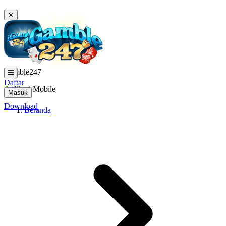
✕
igamble247
Daftar
Aplikasi Mobile
Masuk
Download
Beranda