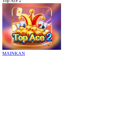
Top Ace 2
MAINKAN