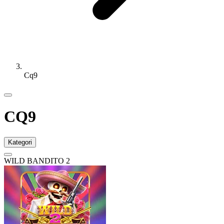
Cq9
CQ9
Kategori
WILD BANDITO 2