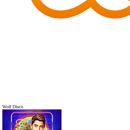
Wolf Disco