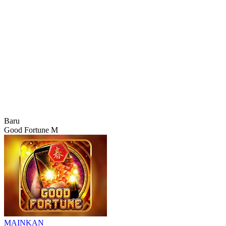
Baru
Good Fortune M
MAINKAN