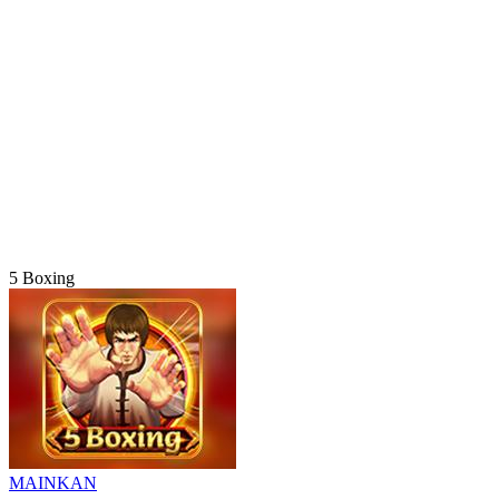
5 Boxing
MAINKAN