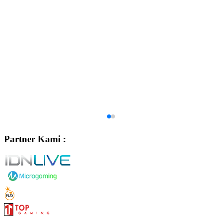
Partner Kami :