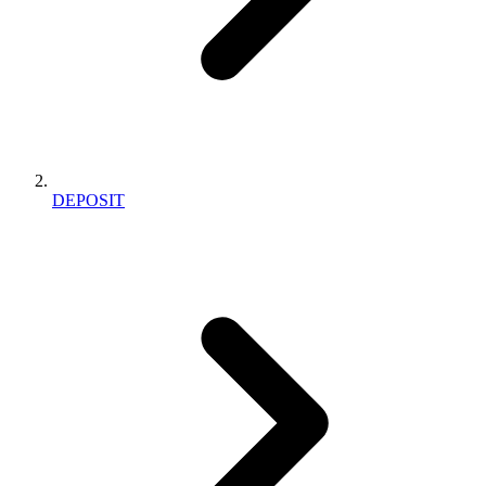
DEPOSIT