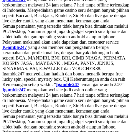
berkomitmen melayani 24 jam selama 7 hari tanpa offline terlengkap
di Indonesia. Menyediakan game casino seru dengan banyak pilihan
seperti Baccarat, Blackjack, Roulette, Sic Bo dan live game dengan
live dealer cantik yang akan menemani kemenangan anda.
Semua permainan yang tersedia tidak hanya bisa dimainkan melalui
PC/Desktop, Namun support juga di gadget seperti smartphone dan
tablet baik dengan operating system android ataupun Iphone.
Pelayanan maksimal akan anda dapatkan dari customer service
IGamble247
yang akan memberikan pengalaman berupa
keramahan dan profesionalitas, dengan banyak dukungan bank
seperti BCA, MANDIRI, BNI, BRI, CIMB NIAGA, PERMATA ,
KOSPIN JASA , MAYBANK , MEGA, PANIN, JENIUS,
SINARMAS. BSI, E-WALLET dan VOUCHER88.
Igamble247 menyediakan hadiah dan bonus menarik berupa free
lucky spin, special mystery box. Uji Keberuntungan anda dan raih
Kemenangan setiap waktu. “
Igamble247
teman game anda 24/7”
Igamble247
merupakan website judi casino online yang
berkomitmen melayani 24 jam selama 7 hari tanpa offline terlengkap
di Indonesia. Menyediakan game casino seru dengan banyak pilihan
seperti Baccarat, Blackjack, Roulette, Sic Bo dan live game dengan
live dealer cantik yang akan menemani kemenangan anda.
Semua permainan yang tersedia tidak hanya bisa dimainkan melalui
PC/Desktop, Namun support juga di gadget seperti smartphone dan
tablet baik dengan operating system android ataupun Iphone.