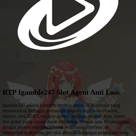
RTP Igamble247 Slot Agent Anti Loss
Igamble247 adalah platform taruhan online di Indonesia yang
menawarkan berbagai permainan populer seperti sportsbook,
esports, slot, IDN Live, live casino, tangkas, tembak ikan, lotere,
dan poker yang semua dapat dimainkan dengan satu ID pengguna
dengan persyaratan pendaftaran sederhana. Platform ini
menyediakan layanan live chat dengan dukungan pelanggan yang