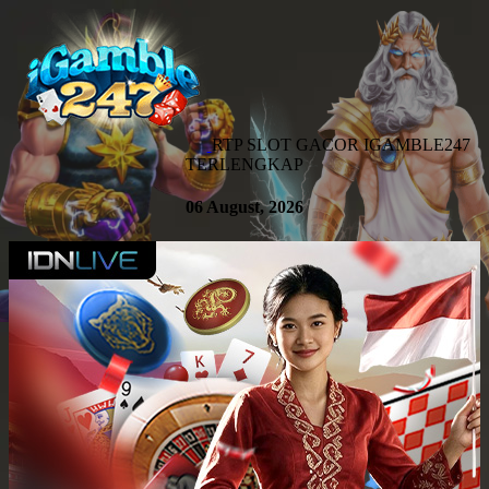
RTP SLOT GACOR IGAMBLE247
TERLENGKAP
06 August, 2026