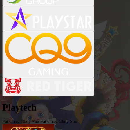
Playtech
Fat Choy Choy Sun
Fat Choy Choy Sun