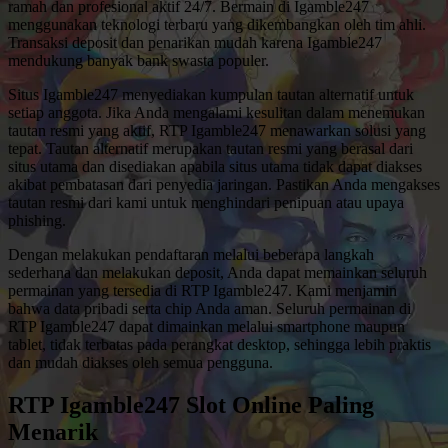
ramah dan profesional aktif 24/7. Bermain di Igamble247
menggunakan teknologi terbaru yang dikembangkan oleh tim ahli.
Transaksi deposit dan penarikan mudah karena Igamble247
mendukung banyak bank swasta populer.
Situs Igamble247 menyediakan kumpulan tautan alternatif untuk
setiap anggota. Jika Anda mengalami kesulitan dalam menemukan
tautan resmi yang aktif, RTP Igamble247 menawarkan solusi yang
tepat. Tautan alternatif merupakan tautan resmi yang berasal dari
situs utama dan disediakan apabila situs utama tidak dapat diakses
akibat pembatasan dari penyedia jaringan. Pastikan Anda mengakses
tautan resmi dari kami untuk menghindari penipuan atau upaya
phishing.
Dengan melakukan pendaftaran melalui beberapa langkah
sederhana dan melakukan deposit, Anda dapat memainkan seluruh
permainan yang tersedia di RTP Igamble247. Kami menjamin
bahwa data pribadi serta chip Anda aman. Seluruh permainan di
RTP Igamble247 dapat dimainkan melalui smartphone maupun
tablet, tidak terbatas pada perangkat desktop, sehingga lebih praktis
dan mudah diakses oleh semua pengguna.
RTP Igamble247 Slot Online Paling
Menarik