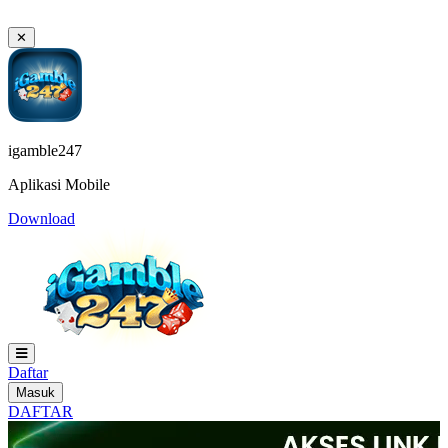
✕
igamble247
Aplikasi Mobile
Download
Daftar
Masuk
DAFTAR