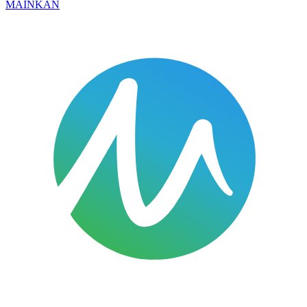
MAINKAN