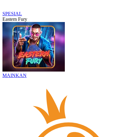
SPESIAL
Eastern Fury
MAINKAN