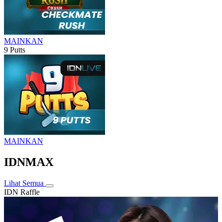
MAINKAN
9 Putts
MAINKAN
IDNMAX
Lihat Semua
IDN Raffle