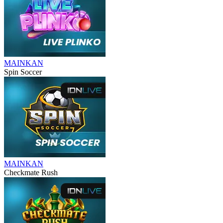
MAINKAN
Spin Soccer
MAINKAN
Checkmate Rush