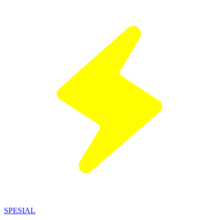
SPESIAL