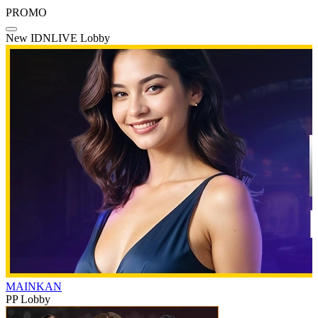
PROMO
New IDNLIVE Lobby
MAINKAN
PP Lobby