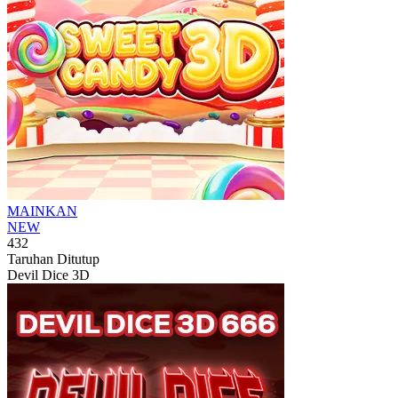
MAINKAN
NEW
432
Taruhan Ditutup
Devil Dice 3D